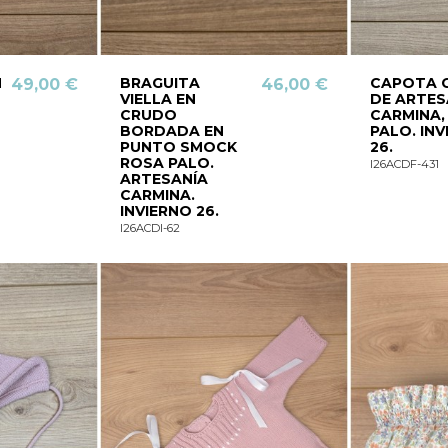
N
BRAGUITA
CAPOTA 
49,00 €
46,00 €
VIELLA EN
DE ARTES
CRUDO
CARMINA,
BORDADA EN
PALO. IN
PUNTO SMOCK
26.
ROSA PALO.
I26ACDF-431
ARTESANÍA
CARMINA.
INVIERNO 26.
I26ACDI-62