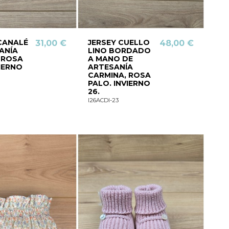
CANALÉ
JERSEY CUELLO
31,00 €
48,00 €
ANÍA
LINO BORDADO
 ROSA
A MANO DE
VIERNO
ARTESANÍA
CARMINA, ROSA
PALO. INVIERNO
26.
I26ACDI-23