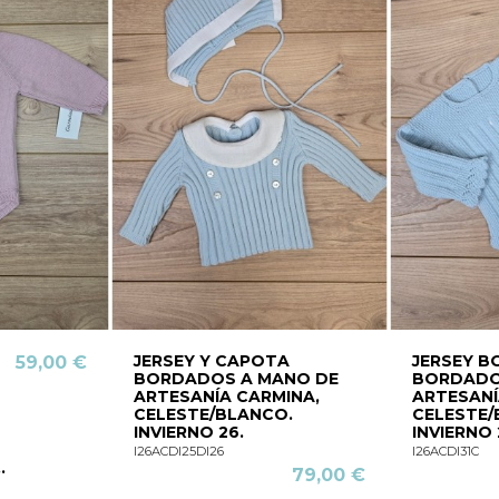
JERSEY Y CAPOTA
JERSEY 
59,00 €
BORDADOS A MANO DE
BORDADO
ARTESANÍA CARMINA,
ARTESANÍ
CELESTE/BLANCO.
CELESTE/
INVIERNO 26.
INVIERNO 
I26ACDI25DI26
I26ACDI31C
.
79,00 €