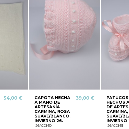
CAPOTA HECHA
PATUCOS
54,00 €
39,00 €
A MANO DE
HECHOS 
ARTESANÍA
DE ARTES
CARMINA, ROSA
CARMINA,
SUAVE/BLANCO.
SUAVE/BL
INVIERNO 26.
INVIERNO 
I26ACDI-50
I26ACDI-51