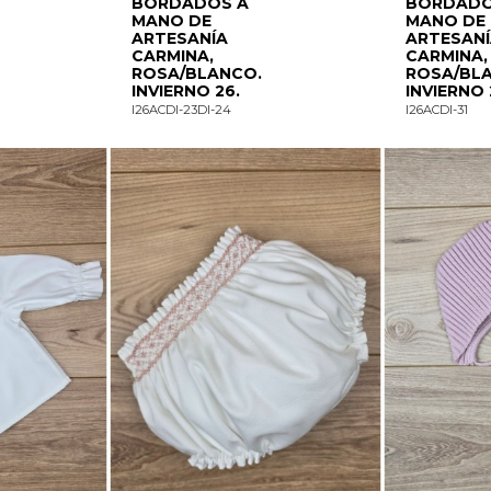
BORDADOS A
BORDADO
MANO DE
MANO DE
ARTESANÍA
ARTESAN
CARMINA,
CARMINA,
ROSA/BLANCO.
ROSA/BL
INVIERNO 26.
INVIERNO 
I26ACDI-23DI-24
I26ACDI-31