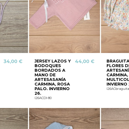
JERSEY LAZOS Y
BRAGUITA
34,00 €
44,00 €
BODOQUES
FLORES D
BORDADOS A
ARTESAN
MANO DE
CARMINA,
ARTESASANÍA
MULTICOL
CARMINA, ROSA
INVIERNO 
PALO. INVIERNO
I26ACbraguit
26.
I26ACDI-80