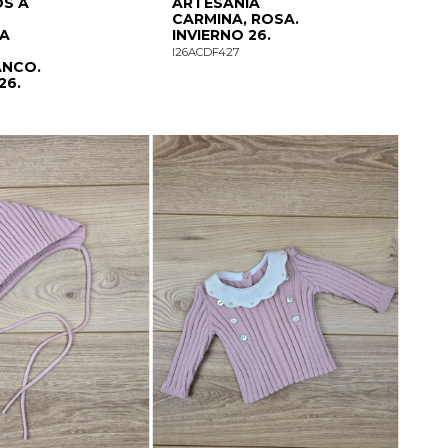
S A
ARTESANÍA
CARMINA, ROSA.
ÍA
INVIERNO 26.
I26ACDF427
ANCO.
26.