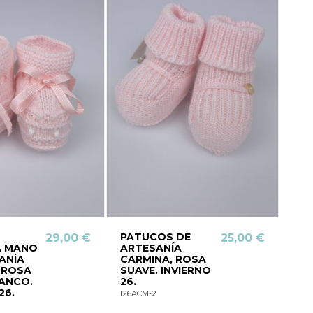
PATUCOS DE
29,00 €
25,00 €
A MANO
ARTESANÍA
ANÍA
CARMINA, ROSA
 ROSA
SUAVE. INVIERNO
ANCO.
26.
26.
I26ACM-2