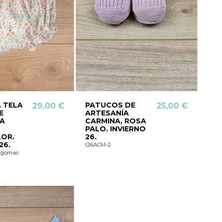
 TELA
PATUCOS DE
29,00 €
25,00 €
E
ARTESANÍA
ÍA
CARMINA, ROSA
PALO. INVIERNO
OR.
26.
26.
I26ACM-2
agomas