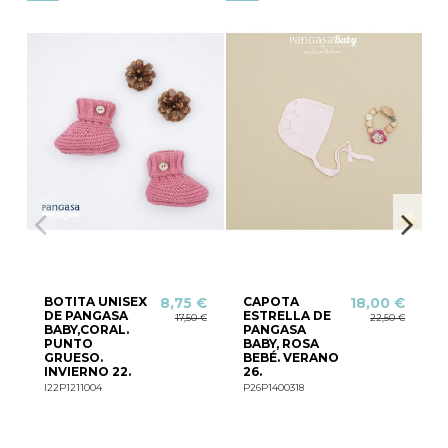
BOTITA UNISEX
CAPOTA
8,75 €
18,00 €
DE PANGASA
ESTRELLA DE
17,50 €
22,50 €
BABY,CORAL.
PANGASA
PUNTO
BABY, ROSA
GRUESO.
BEBÉ. VERANO
INVIERNO 22.
26.
I22P1211004
P26P1400318
P