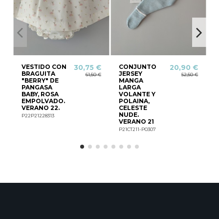
VESTIDO CON
CONJUNTO
30,75 €
20,90 €
BRAGUITA
JERSEY
61,50 €
52,50 €
"BERRY" DE
MANGA
PANGASA
LARGA
BABY, ROSA
VOLANTE Y
C
EMPOLVADO.
POLAINA,
VERANO 22.
CELESTE
NUDE.
P22P21228313
VERANO 21
P21CT211-P0307