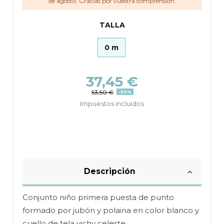
de agosto. Gracias por vuestra comprensión.
TALLA
0 m
37,45 €
53,50 €
-30%
Impuestos incluidos
Descripción
Conjunto niño primera puesta de punto
formado por jubón y polaina en color blanco y
cuello de tela vichy celeste.