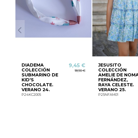
DIADEMA
JESUSITO
9,45 €
COLECCIÓN
COLECCIÓN
18,90 €
SUBMARINO DE
AMELIE DE NOM
KID'S
FERNÁNDEZ,
CHOCOLATE.
RAYA CELESTE.
VERANO 24.
VERANO 25.
P24KC2005
P25NFAM01