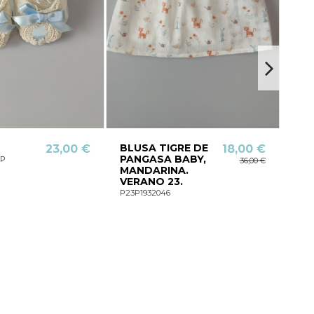
BLUSA TIGRE DE
BO
23,00 €
18,00 €
PANGASA BABY,
CO
6P
36,00 €
MANDARINA.
DE
VERANO 23.
FE
VI
P23P1932046
VER
P26N