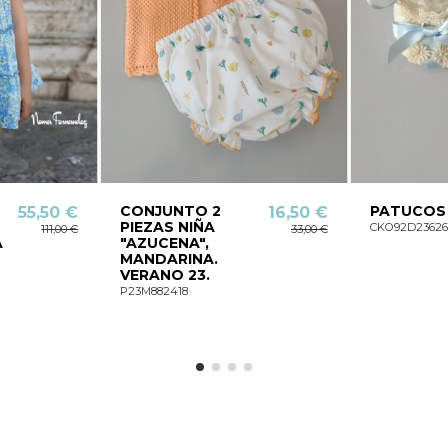
CONJUNTO 2
PATUCOS
55,50 €
16,50 €
PIEZAS NIÑA
CKO92D2362
111,00 €
33,00 €
A
"AZUCENA",
MANDARINA.
VERANO 23.
P23M882418