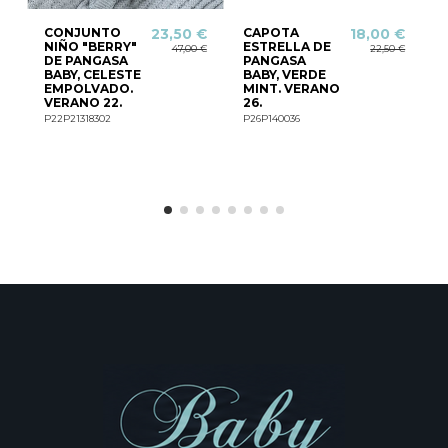
CONJUNTO
CAPOTA
23,50 €
18,00 €
NIÑO "BERRY"
ESTRELLA DE
47,00 €
22,50 €
DE PANGASA
PANGASA
BABY, CELESTE
BABY, VERDE
EMPOLVADO.
MINT. VERANO
VERANO 22.
26.
P22P21318302
P26P140036
I