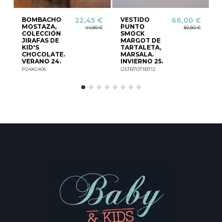
BOMBACHO
VESTIDO
22,45 €
66,00 €
MOSTAZA,
PUNTO
44,90 €
82,50 €
COLECCIÓN
SMOCK
JIRAFAS DE
MARGOT DE
KID'S
TARTALETA,
CHOCOLATE.
MARSALA.
VERANO 24.
INVIERNO 25.
P
P24KC406
I25TB7071B712