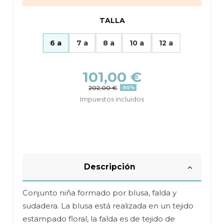
TALLA
6 a
7 a
8 a
10 a
12 a
101,00 €
202,00 €
-50%
Impuestos incluidos
Descripción
Conjunto niña formado por blusa, falda y
sudadera. La blusa está realizada en un tejido
estampado floral, la falda es de tejido de