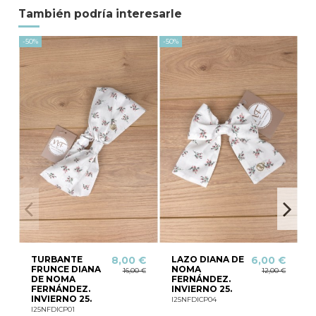
También podría interesarle
-50%
-50%
-50
TURBANTE
LAZO DIANA DE
8,00 €
6,00 €
FRUNCE DIANA
NOMA
16,00 €
12,00 €
DE NOMA
FERNÁNDEZ.
FERNÁNDEZ.
INVIERNO 25.
INVIERNO 25.
I25NFDICP04
I25NFDICP01