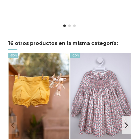
I
16 otros productos en la misma categoría:
-50%
-20%
-50