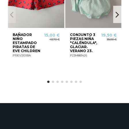
BAÑADOR
CONJUNTO 3
15,00 €
19,50 €
NIÑO
PIEZAS NIÑA
43,70 €
39,00 €
ESTAMPADO
"CALÉNDULA",
PIRATAS DE
GLACIAR.
EVE CHILDREN
VERANO 23.
P19EV3101BA
P23M883426
P