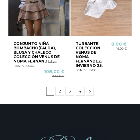
CONJUNTO NIÑA
TURBANTE
8,00 €
BOMBACHO(FALDA),
COLECCIÓN
16,00 €
BLUSA Y CHALECO
VENUS DE
COLECCIÓN VENUS DE
NOMA
NOMA FERNÁNDEZ,...
FERNÁNDEZ.
INVIERNO 25.
I25NFVE0502J
I25NFVECP08
108,00 €
216,00 €
1
2
3
4