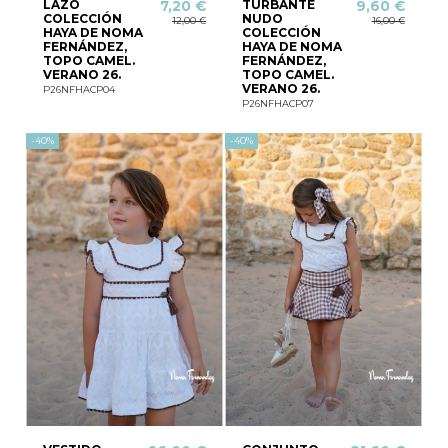
LAZO
TURBANTE
7,20 €
9,60 €
COLECCIÓN
NUDO
12,00 €
16,00 €
HAYA DE NOMA
COLECCIÓN
FERNÁNDEZ,
HAYA DE NOMA
TOPO CAMEL.
FERNÁNDEZ,
VERANO 26.
TOPO CAMEL.
VERANO 26.
P26NFHACP04
P26NFHACP07
-40%
-40%