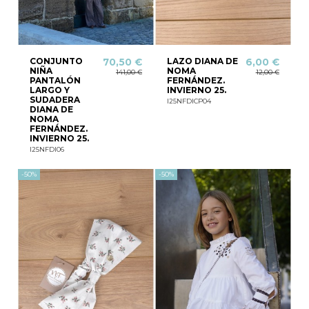
CONJUNTO
LAZO DIANA DE
70,50 €
6,00 €
NIÑA
NOMA
141,00 €
12,00 €
PANTALÓN
FERNÁNDEZ.
LARGO Y
INVIERNO 25.
SUDADERA
I25NFDICP04
DIANA DE
NOMA
FERNÁNDEZ.
INVIERNO 25.
I25NFDI06
-50%
-50%