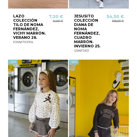
LAZO
JESUSITO
7,20 €
54,50 €
COLECCIÓN
COLECCIÓN
12,00 €
109,00 €
TILO DE NOMA
DIANA DE
FERNÁNDEZ,
NOMA
VICHY MARRÓN.
FERNÁNDEZ,
VERANO 26.
CUADRO
MARRÓN.
P26NFTICP04
INVIERNO 25.
I25NFDI01
-50%
-50%