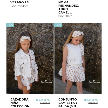
VERANO 26.
NOMA
FERNÁNDEZ,
P26NFYUCP07
TOPO
CAMEL....
P26NFHA05
-40%
-40%
CAZADORA
CONJUNTO
87,60 €
82,80 €
NIÑA
CAMISETA Y
146,00 €
138,00 €
COLECCIÓN
FALDA (SIN