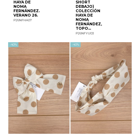
HAYA DE
SHORT
NOMA
DEBAJO)
FERNÁNDEZ.
COLECCIÓN
VERANO 26.
HAYA DE
NOMA
P26NFHA07
FERNÁNDEZ,
TOPO...
P26NFYU03
-40%
-40%