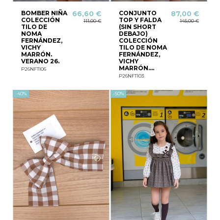
BOMBER NIÑA
CONJUNTO
66,60 €
87,00 €
COLECCIÓN
TOP Y FALDA
111,00 €
145,00 €
TILO DE
(SIN SHORT
NOMA
DEBAJO)
FERNÁNDEZ,
COLECCIÓN
VICHY
TILO DE NOMA
MARRÓN.
FERNÁNDEZ,
VERANO 26.
VICHY
MARRÓN....
P26NFTI06
P26NFTI03
-40%
-50%