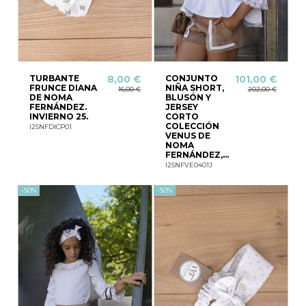
TURBANTE
CONJUNTO
8,00 €
101,00 €
FRUNCE DIANA
NIÑA SHORT,
16,00 €
202,00 €
DE NOMA
BLUSÓN Y
FERNÁNDEZ.
JERSEY
INVIERNO 25.
CORTO
COLECCIÓN
I25NFDICP01
VENUS DE
NOMA
FERNÁNDEZ,...
I25NFVE0401J
-50%
-50%