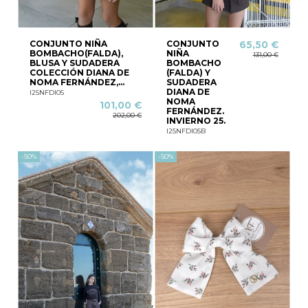
CONJUNTO NIÑA
CONJUNTO
65,50 €
BOMBACHO(FALDA),
NIÑA
131,00 €
BLUSA Y SUDADERA
BOMBACHO
COLECCIÓN DIANA DE
(FALDA) Y
NOMA FERNÁNDEZ,...
SUDADERA
DIANA DE
I25NFDI05
NOMA
101,00 €
FERNÁNDEZ.
202,00 €
INVIERNO 25.
I25NFDI05B
-50%
-50%