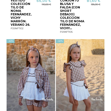
VESTIDO
CONJUNTO
66,00 €
81,60 €
COLECCIÓN
BLUSA Y
110,00 €
136,00 €
TILO DE
FALDA (CON
NOMA
SHORT
FERNÁNDEZ,
DEBAJO)
VICHY
COLECCIÓN
MARRÓN.
TILO DE NOMA
VERANO 26.
FERNÁNDEZ,
VICHY...
P26NFTI02
P26NFTI05
-40%
-40%