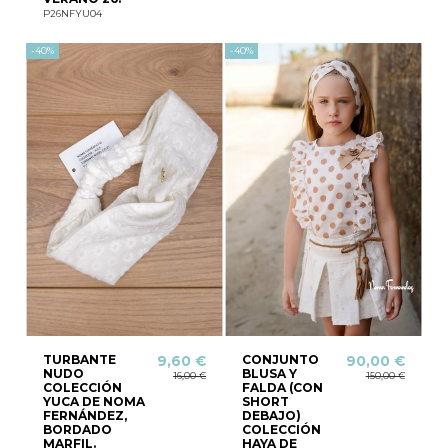
P26NFYU04
-40%
-40%
TURBANTE
CONJUNTO
9,60 €
90,00 €
NUDO
BLUSA Y
16,00 €
150,00 €
COLECCIÓN
FALDA (CON
YUCA DE NOMA
SHORT
FERNÁNDEZ,
DEBAJO)
BORDADO
COLECCIÓN
MARFIL.
HAYA DE