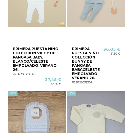
PRIMERA PUESTA NIÑO
PRIMERA
36,05 €
COLECCIÓN VICHY DE
PUESTA NIÑO
51,50 €
PANGASA BABY,
COLECCIÓN
BLANCO/CELESTE
BUNNY DE
EMPOLVADO. VERANO
PANGASA
26.
BABY,CELESTE
EMPOLVADO.
P26P260331016
VERANO 26.
37,45 €
P26P26033302
53,50 €
-20%
-50%