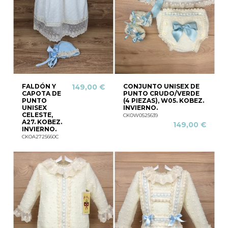
FALDÓN Y
CONJUNTO UNISEX DE
149,00 €
CAPOTA DE
PUNTO CRUDO/VERDE
PUNTO
(4 PIEZAS), W05. KOBEZ.
UNISEX
INVIERNO.
CELESTE,
CKOW0525639
A27. KOBEZ.
149,00 €
INVIERNO.
CKOA2725660C