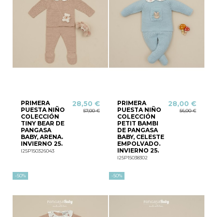
PRIMERA
PRIMERA
28,50 €
28,00 €
PUESTA NIÑO
PUESTA NIÑO
57,00 €
56,00 €
COLECCIÓN
COLECCIÓN
TINY BEAR DE
PETIT BAMBI
PANGASA
DE PANGASA
BABY, ARENA.
BABY, CELESTE
INVIERNO 25.
EMPOLVADO.
INVIERNO 25.
I25P150326043
I25P15038302
-50%
-50%