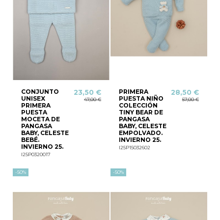
CONJUNTO
PRIMERA
23,50 €
28,50 €
UNISEX
PUESTA NIÑO
47,00 €
57,00 €
PRIMERA
COLECCIÓN
PUESTA
TINY BEAR DE
MOCETA DE
PANGASA
PANGASA
BABY, CELESTE
BABY, CELESTE
EMPOLVADO.
BEBÉ.
INVIERNO 25.
INVIERNO 25.
I25P15032602
I25P0320017
-50%
-50%