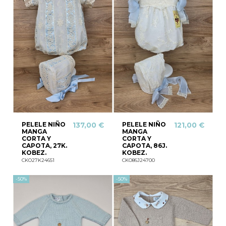
PELELE NIÑO
PELELE NIÑO
137,00 €
121,00 €
MANGA
MANGA
CORTA Y
CORTA Y
CAPOTA, 27K.
CAPOTA, 86J.
KOBEZ.
KOBEZ.
CKO27K24651
CKO86J24700
-50%
-50%