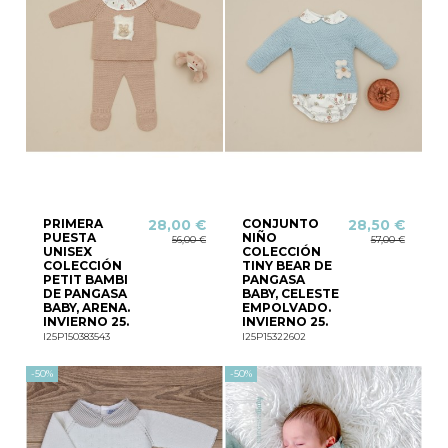
PRIMERA
CONJUNTO
28,00 €
28,50 €
PUESTA
NIÑO
56,00 €
57,00 €
UNISEX
COLECCIÓN
COLECCIÓN
TINY BEAR DE
PETIT BAMBI
PANGASA
DE PANGASA
BABY, CELESTE
BABY, ARENA.
EMPOLVADO.
INVIERNO 25.
INVIERNO 25.
I25P150383543
I25P15322602
-50%
-50%