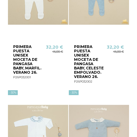
PRIMERA
PRIMERA
32,20 €
32,20 €
PUESTA
PUESTA
46,00 €
46,00 €
UNISEX
UNISEX
MOCETA DE
MOCETA DE
PANGASA
PANGASA
BABY, MARFIL.
BABY, CELESTE
VERANO 26.
EMPOLVADO.
VERANO 26.
P26P032001
P26P032002
-30%
-30%