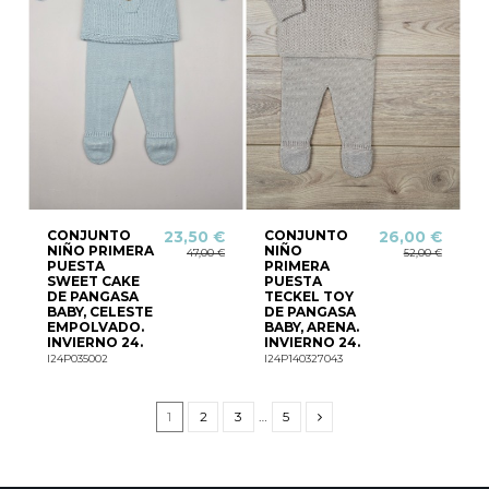
CONJUNTO
CONJUNTO
23,50 €
26,00 €
NIÑO PRIMERA
NIÑO
47,00 €
52,00 €
PUESTA
PRIMERA
SWEET CAKE
PUESTA
DE PANGASA
TECKEL TOY
BABY, CELESTE
DE PANGASA
EMPOLVADO.
BABY, ARENA.
INVIERNO 24.
INVIERNO 24.
I24P035002
I24P140327043
1
2
3
…
5