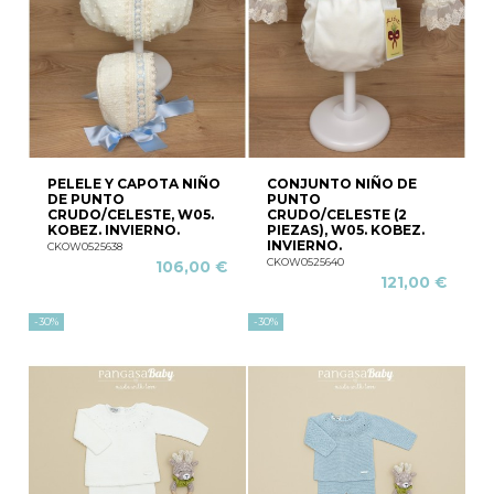
PELELE Y CAPOTA NIÑO
CONJUNTO NIÑO DE
DE PUNTO
PUNTO
CRUDO/CELESTE, W05.
CRUDO/CELESTE (2
KOBEZ. INVIERNO.
PIEZAS), W05. KOBEZ.
INVIERNO.
CKOW0525638
CKOW0525640
106,00 €
121,00 €
-30%
-30%