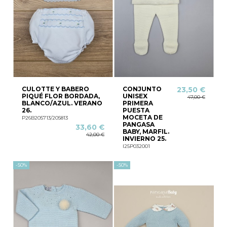
CULOTTE Y BABERO
CONJUNTO
23,50 €
PIQUÉ FLOR BORDADA,
UNISEX
47,00 €
BLANCO/AZUL. VERANO
PRIMERA
26.
PUESTA
MOCETA DE
P26B205713/205813
PANGASA
33,60 €
BABY, MARFIL.
42,00 €
INVIERNO 25.
I25P032001
-50%
-50%