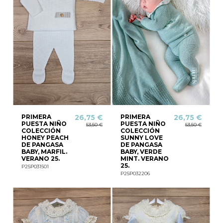
PRIMERA
PRIMERA
26,75 €
26,75 €
PUESTA NIÑO
PUESTA NIÑO
53,50 €
53,50 €
COLECCIÓN
COLECCIÓN
HONEY PEACH
SUNNY LOVE
DE PANGASA
DE PANGASA
BABY, MARFIL.
BABY, VERDE
VERANO 25.
MINT. VERANO
25.
P25P031501
P25P032206