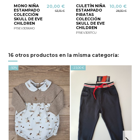
MONO NIÑA
CULETÍN NIÑA
20,00 €
10,00 €
ESTAMPADO
ESTAMPADO
63,15 €
28,30 €
COLECCIÓN
PIRATAS
SKULL DE EVE
COLECCIÓN
CHILDREN
SKULL DE EVE
CHILDREN
P19EV3096MO
P19EV3097CU
16 otros productos en la misma categoría:
-50%
-23,00 €
-44