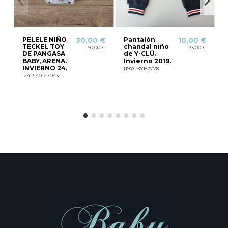
PELELE NIÑO
Pantalón
F
30,00 €
10,00 €
TECKEL TOY
chandal niño
60,00 €
33,00 €
DE PANGASA
de Y-CLÙ.
BABY, ARENA.
Invierno 2019.
INVIERNO 24.
I19YCBYB2778
P
I24P140127043