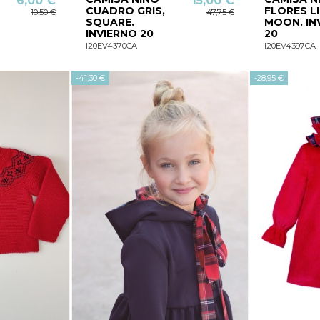
6,00 €
15,00 €
CUADRO GRIS,
FLORES L
10,50 €
47,75 €
SQUARE.
MOON. IN
INVIERNO 20
20
I20EV4370CA
I20EV4397CA
-41,30 €
-28,95 €