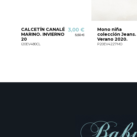
CALCETÍN CANALÉ
Mono niña
3,00 €
MARINO. INVIERNO
colección Jeans.
5,50 €
20
Verano 2020.
I20EV480CL
P20EV4227MO