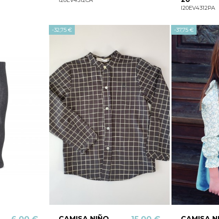
I20EV4312PA
-32,75 €
-37,75 €
CAMISA NIÑO
CAMISA N