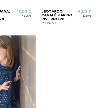
PANA,
LEOTARDO
15,00 €
6,00 €
CANALÉ MARINO.
43,95 €
10,50 €
20
INVIERNO 20
I20EV480LE