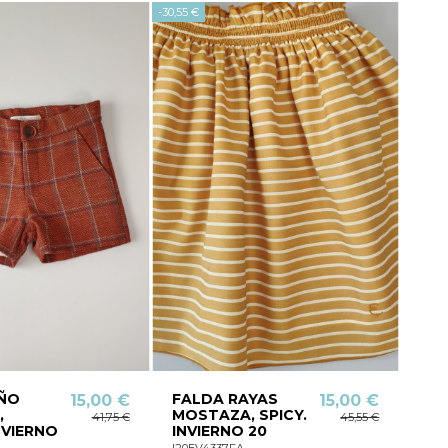
-30,55 €
IÑO
FALDA RAYAS
15,00 €
15,00 €
,
MOSTAZA, SPICY.
41,75 €
45,55 €
NVIERNO
INVIERNO 20
I20EV4337FA