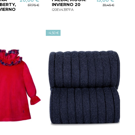
20,00 €
15,00 €
IBERTY,
INVIERNO 20
57,75 €
39,45 €
VIERNO
I20EV4397FA
-4,50 €