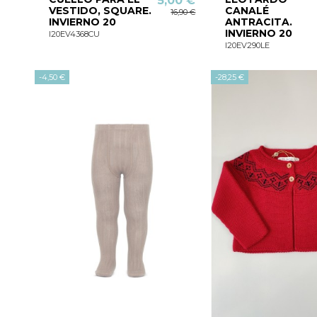
5,00 €
VESTIDO, SQUARE.
CANALÉ
16,90 €
INVIERNO 20
ANTRACITA.
INVIERNO 20
I20EV4368CU
I20EV290LE
-4,50 €
-28,25 €