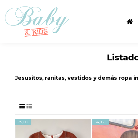
Listad
Jesusitos, ranitas, vestidos y demás ropa i
-35,10 €
-34,05 €