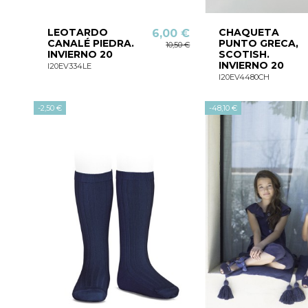
LEOTARDO
CHAQUETA
6,00 €
CANALÉ PIEDRA.
PUNTO GRECA,
10,50 €
INVIERNO 20
SCOTISH.
INVIERNO 20
I20EV334LE
I20EV4480CH
-2,50 €
-48,10 €