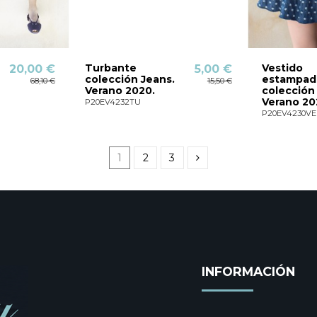
Turbante
Vestido
20,00 €
5,00 €
colección Jeans.
estampad
68,10 €
15,50 €
Verano 2020.
colección
Verano 20
P20EV4232TU
P20EV4230VE
1
2
3
INFORMACIÓN