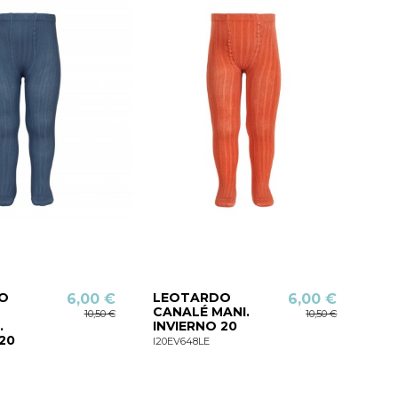
O
LEOTARDO
6,00 €
6,00 €
CANALÉ MANI.
10,50 €
10,50 €
.
INVIERNO 20
20
I20EV648LE