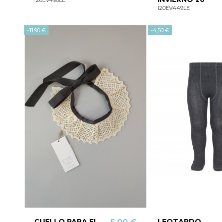
I20EV449LE
-11,90 €
-4,50 €
CUELLO PARA EL
LEOTARDO