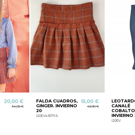
FALDA CUADROS,
LEOTARD
20,00 €
15,00 €
GINGER. INVIERNO
CANALÉ
54,05 €
45,90 €
20
COBALTO
INVIERNO 
I20EV4307FA
I20EV