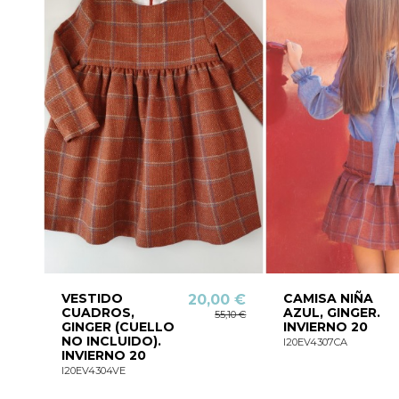
VESTIDO
CAMISA NIÑA
20,00 €
CUADROS,
AZUL, GINGER.
55,10 €
GINGER (CUELLO
INVIERNO 20
NO INCLUIDO).
I20EV4307CA
INVIERNO 20
I20EV4304VE