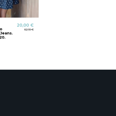
20,00 €
o
62,10 €
 Jeans.
20.