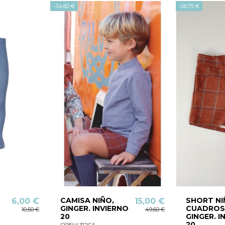
-34,60 €
-26,75 €
CAMISA NIÑO,
SHORT N
6,00 €
15,00 €
GINGER. INVIERNO
CUADROS
10,50 €
49,60 €
20
GINGER. I
20
I20EV4312CA