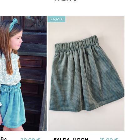
-24,45 €
IÑA
FALDA, MOON.