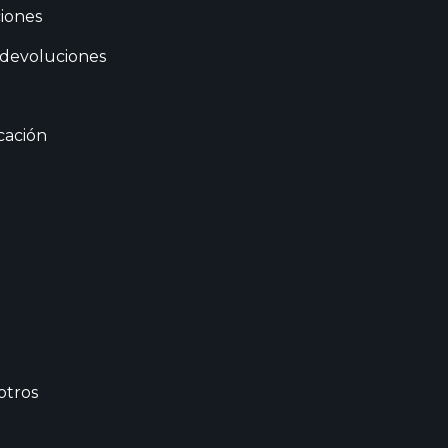
iones
 devoluciones
cación
otros