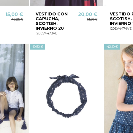
VESTIDO CON
VESTIDO 
15,00 €
20,00 €
CAPUCHA,
SCOTISH.
43,25 €
61,30 €
SCOTISH.
INVIERNO 
INVIERNO 20
I20EV4474VE
I20EV4473VE
-10,50 €
-42,10 €