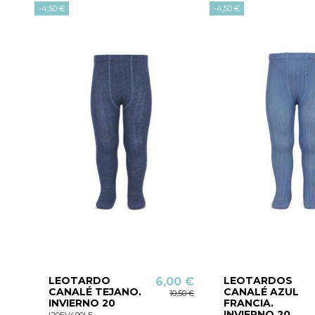
-4,50 €
-4,50 €
LEOTARDO
LEOTARDOS
6,00 €
CANALÉ TEJANO.
CANALÉ AZUL
10,50 €
INVIERNO 20
FRANCIA.
INVIERNO 20
I20EV490LE