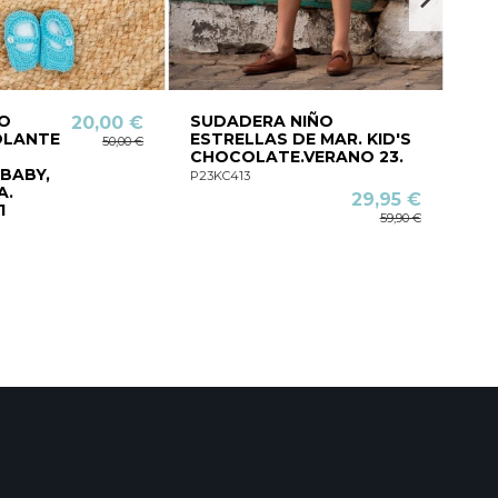
O
SUDADERA NIÑO
Gor
20,00 €
OLANTE
ESTRELLAS DE MAR. KID'S
VI
50,00 €
CHOCOLATE.VERANO 23.
Inv
BABY,
P23KC413
I19V
A.
29,95 €
1
59,90 €