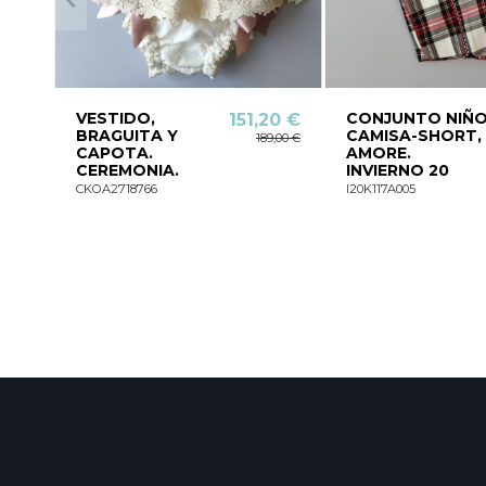
VESTIDO,
CONJUNTO NIÑ
151,20 €
BRAGUITA Y
CAMISA-SHORT,
189,00 €
CAPOTA.
AMORE.
CEREMONIA.
INVIERNO 20
CKOA2718766
I20K117A005