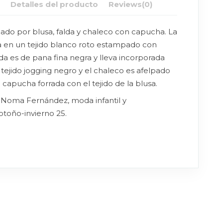
n
Detalles del producto
Reviews
(0)
ado por blusa, falda y chaleco con capucha. La
da en un tejido blanco roto estampado con
lda es de pana fina negra y lleva incorporada
tejido jogging negro y el chaleco es afelpado
va capucha forrada con el tejido de la blusa.
 Noma Fernández, moda infantil y
otoño-invierno 25.