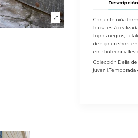
Descripció
Conjunto niña form
blusa está realiza
topos negros, la fa
debajo un short en 
en el interior y lle
Colección Delia de
juvenil.Temporada 