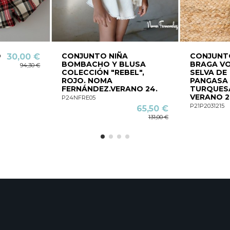
O
CONJUNTO NIÑA
CONJUNT
30,00 €
BOMBACHO Y BLUSA
BRAGA V
94,30 €
COLECCIÓN "REBEL",
SELVA DE
ROJO. NOMA
PANGASA 
FERNÁNDEZ.VERANO 24.
TURQUES
VERANO 2
P24NFRE05
P21P2031215
65,50 €
131,00 €