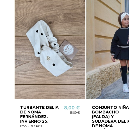
TURBANTE DELIA
CONJUNTO NIÑA
8,00 €
DE NOMA
BOMBACHO
16,00 €
FERNÁNDEZ.
(FALDA) Y
INVIERNO 25.
SUDADERA DELI
DE NOMA
I25NFDECP08