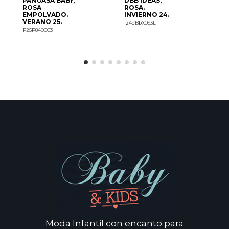
PANGASA BABY,
DBB IDEAS,
ROSA
ROSA.
EMPOLVADO.
INVIERNO 24.
VERANO 25.
I24dBbX093L
C
P25P840003
Moda Infantil con encanto para