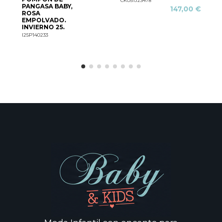
CKO51J23478
PANGASA BABY,
147,00 €
ROSA
EMPOLVADO.
I
INVIERNO 25.
I25P140233