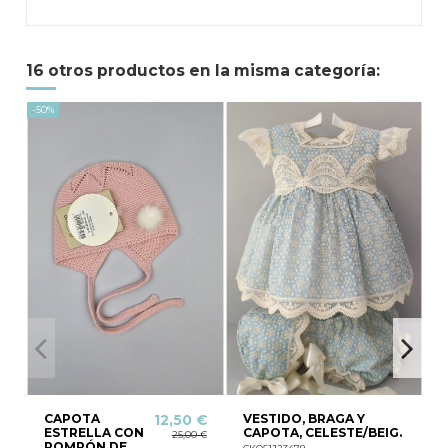
16 otros productos en la misma categoría:
-50%
-26,
CAPOTA
VESTIDO, BRAGA Y
12,50 €
ESTRELLA CON
CAPOTA, CELESTE/BEIG.
25,00 €
POMPÓN DE