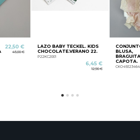
LAZO BABY TECKEL. KIDS
CONJUNT
22,50 €
A
CHOCOLATE.VERANO 22.
BLUSA,
45,00 €
BRAGUITA
P22KC2001
CAPOTA.
6,45 €
CKO49J23464
12,90 €