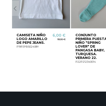
CAMISETA NIÑO
CONJUNTO
6,00 €
LOGO AMARILLO
PRIMERA PUEST
18,00 €
DE PEPE JEANS.
NIÑO "SPRING
LOVER" DE
P19PJPB502408Y
PANGASA BABY,
TURQUESA.
VERANO 22.
P22P212340014