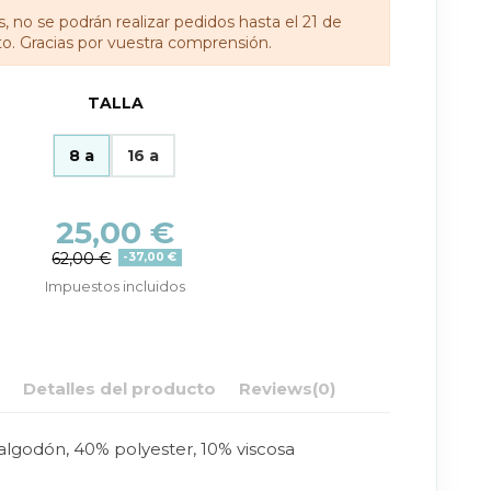
, no se podrán realizar pedidos hasta el 21 de
o. Gracias por vuestra comprensión.
TALLA
8 a
16 a
25,00 €
62,00 €
-37,00 €
Impuestos incluidos
n
Detalles del producto
Reviews
(0)
lgodón, 40% polyester, 10% viscosa