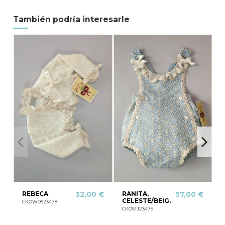
También podría interesarle
REBECA
RANITA,
32,00 €
57,00 €
CELESTE/BEIG.
CKOW0523478
CKO51J23479
C