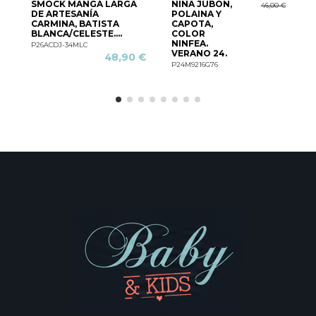
SMOCK MANGA LARGA
NIÑA JUBÓN,
46,00 €
DE ARTESANÍA
POLAINA Y
CARMINA, BATISTA
CAPOTA,
BLANCA/CELESTE....
COLOR
NINFEA.
P26ACDJ-34MLC
VERANO 24.
48,90 €
P24M9216G76
P