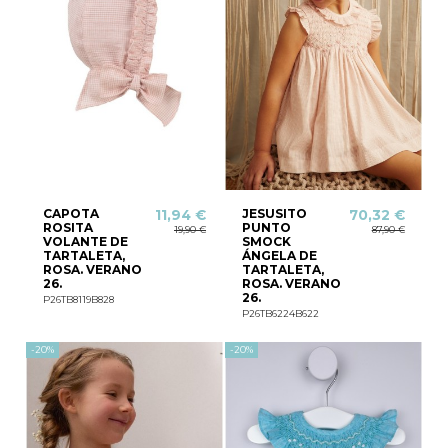
CAPOTA
JESUSITO
11,94 €
70,32 €
ROSITA
PUNTO
19,90 €
87,90 €
VOLANTE DE
SMOCK
TARTALETA,
ÁNGELA DE
ROSA. VERANO
TARTALETA,
26.
ROSA. VERANO
26.
P26TB8119B828
P26TB6224B622
-20%
-20%