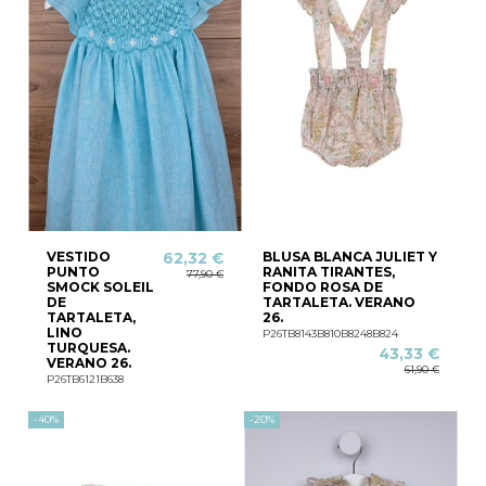
VESTIDO
BLUSA BLANCA JULIET Y
62,32 €
PUNTO
RANITA TIRANTES,
77,90 €
SMOCK SOLEIL
FONDO ROSA DE
DE
TARTALETA. VERANO
TARTALETA,
26.
LINO
P26TB8143B810B8248B824
TURQUESA.
43,33 €
VERANO 26.
61,90 €
P26TB6121B638
-40%
-20%