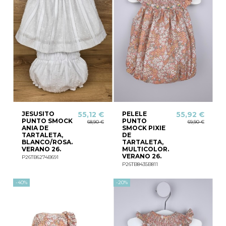
JESUSITO
PELELE
55,12 €
55,92 €
PUNTO SMOCK
PUNTO
68,90 €
69,90 €
ANIA DE
SMOCK PIXIE
TARTALETA,
DE
BLANCO/ROSA.
TARTALETA,
VERANO 26.
MULTICOLOR.
VERANO 26.
P26TB6274B691
P26TB8435B811
-40%
-20%