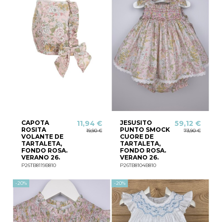
CAPOTA
JESUSITO
11,94 €
59,12 €
ROSITA
PUNTO SMOCK
19,90 €
73,90 €
VOLANTE DE
CUORE DE
TARTALETA,
TARTALETA,
FONDO ROSA.
FONDO ROSA.
VERANO 26.
VERANO 26.
P26TB8119B810
P26TB8104B810
-20%
-20%