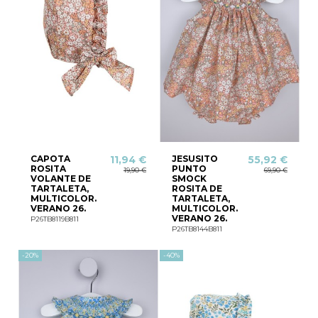
CAPOTA
JESUSITO
11,94 €
55,92 €
ROSITA
PUNTO
19,90 €
69,90 €
VOLANTE DE
SMOCK
TARTALETA,
ROSITA DE
MULTICOLOR.
TARTALETA,
VERANO 26.
MULTICOLOR.
VERANO 26.
P26TB8119B811
P26TB8144B811
-20%
-40%