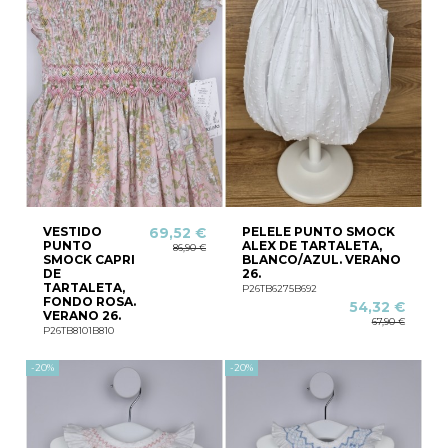
VESTIDO
PELELE PUNTO SMOCK
69,52 €
PUNTO
ALEX DE TARTALETA,
86,90 €
SMOCK CAPRI
BLANCO/AZUL. VERANO
DE
26.
TARTALETA,
P26TB6275B692
FONDO ROSA.
54,32 €
VERANO 26.
67,90 €
P26TB8101B810
-20%
-20%