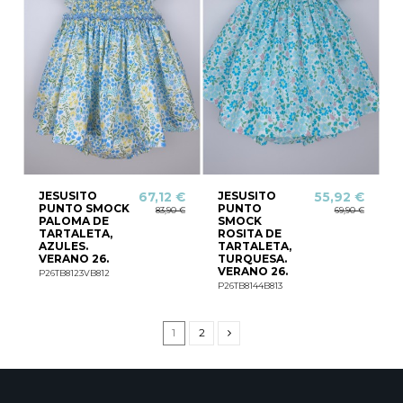
JESUSITO
JESUSITO
67,12 €
55,92 €
PUNTO SMOCK
PUNTO
83,90 €
69,90 €
PALOMA DE
SMOCK
TARTALETA,
ROSITA DE
AZULES.
TARTALETA,
VERANO 26.
TURQUESA.
VERANO 26.
P26TB8123VB812
P26TB8144B813
1
2