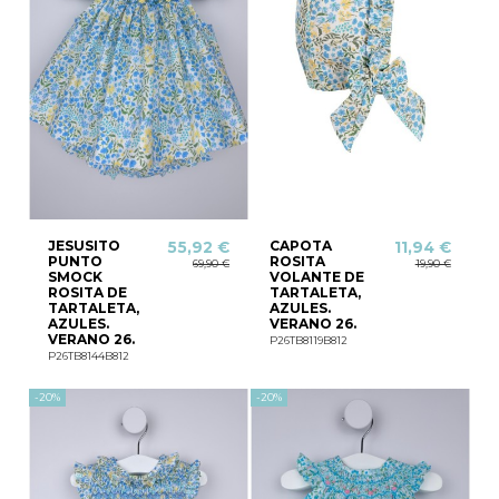
JESUSITO
CAPOTA
55,92 €
11,94 €
PUNTO
ROSITA
69,90 €
19,90 €
SMOCK
VOLANTE DE
ROSITA DE
TARTALETA,
TARTALETA,
AZULES.
AZULES.
VERANO 26.
VERANO 26.
P26TB8119B812
P26TB8144B812
-20%
-20%