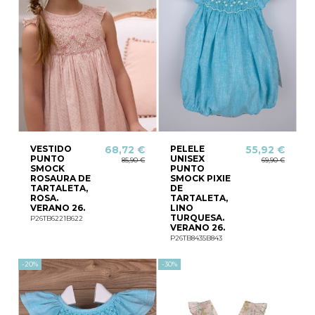
VESTIDO
PELELE
68,72 €
55,92 €
PUNTO
UNISEX
85,90 €
69,90 €
SMOCK
PUNTO
ROSAURA DE
SMOCK PIXIE
TARTALETA,
DE
ROSA.
TARTALETA,
VERANO 26.
LINO
TURQUESA.
P26TB6221B622
VERANO 26.
P26TB8435B843
-20%
-30%