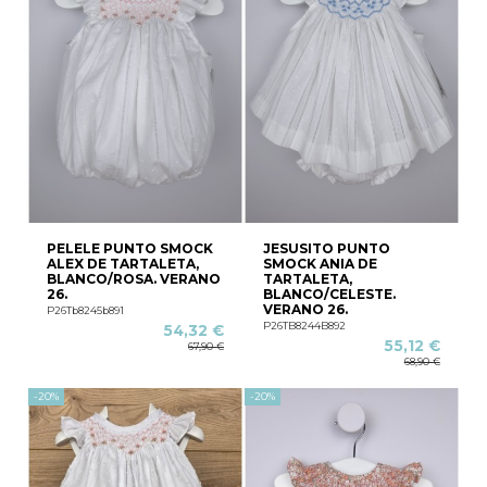
PELELE PUNTO SMOCK
JESUSITO PUNTO
ALEX DE TARTALETA,
SMOCK ANIA DE
BLANCO/ROSA. VERANO
TARTALETA,
26.
BLANCO/CELESTE.
VERANO 26.
P26Tb8245b891
P26TB8244B892
54,32 €
55,12 €
67,90 €
68,90 €
-20%
-20%