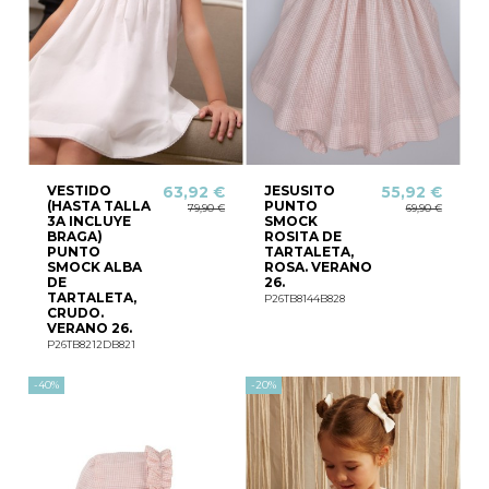
VESTIDO
JESUSITO
63,92 €
55,92 €
(HASTA TALLA
PUNTO
79,90 €
69,90 €
3A INCLUYE
SMOCK
BRAGA)
ROSITA DE
PUNTO
TARTALETA,
SMOCK ALBA
ROSA. VERANO
DE
26.
TARTALETA,
P26TB8144B828
CRUDO.
VERANO 26.
P26TB8212DB821
-40%
-20%