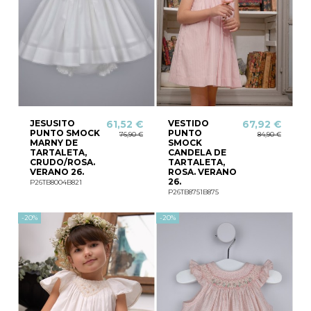
JESUSITO
VESTIDO
61,52 €
67,92 €
PUNTO SMOCK
PUNTO
76,90 €
84,90 €
MARNY DE
SMOCK
TARTALETA,
CANDELA DE
CRUDO/ROSA.
TARTALETA,
VERANO 26.
ROSA. VERANO
26.
P26TB8004B821
P26TB8751B875
-20%
-20%