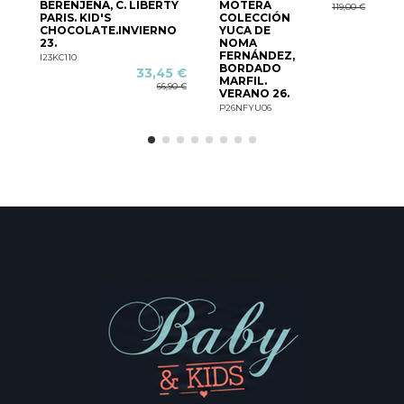
BERENJENA, C. LIBERTY
MOTERA
119,00 €
PARIS. KID'S
COLECCIÓN
CHOCOLATE.INVIERNO
YUCA DE
23.
NOMA
FERNÁNDEZ,
I23KC110
BORDADO
33,45 €
MARFIL.
P
66,90 €
VERANO 26.
P26NFYU06