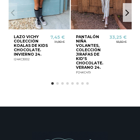
LAZO VICHY
PANTALÓN
7,45 €
33,25 €
COLECCIÓN
NIÑA
14,90 €
66,50 €
KOALAS DE KIDS
VOLANTES,
CHOCOLATE.
COLECCIÓN
INVIERNO 24.
JIRAFAS DE
I
KID'S
I24KC3002
CHOCOLATE.
VERANO 24.
P24KC419