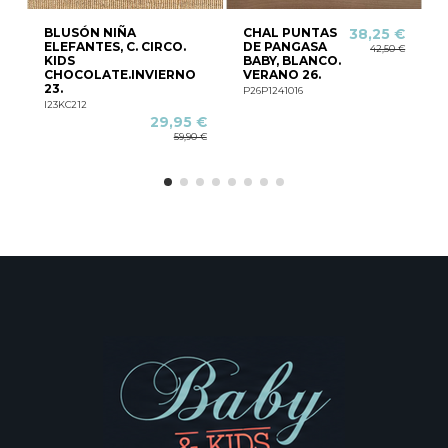
BLUSÓN NIÑA
CHAL PUNTAS
38,25 €
ELEFANTES, C. CIRCO.
DE PANGASA
42,50 €
KIDS
BABY, BLANCO.
CHOCOLATE.INVIERNO
VERANO 26.
23.
P26P1241016
P
I23KC212
29,95 €
59,90 €