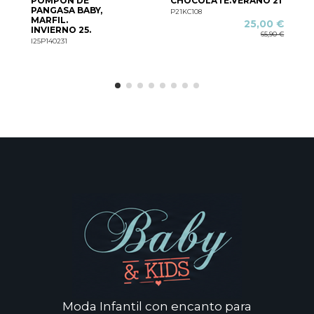
POMPÓN DE
CHOCOLATE.VERANO 21
PANGASA BABY,
P21KC108
MARFIL.
25,00 €
INVIERNO 25.
P
65,90 €
I25P140231
Moda Infantil con encanto para