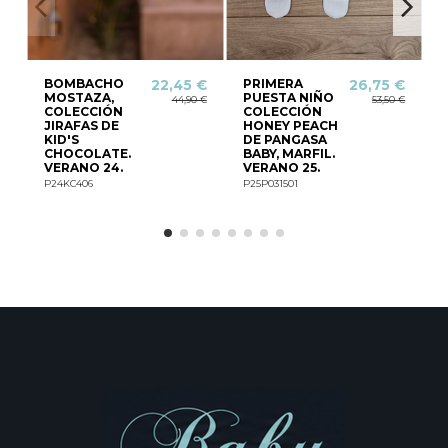
BOMBACHO
PRIMERA
22,45 €
26,75 €
MOSTAZA,
PUESTA NIÑO
44,90 €
53,50 €
COLECCIÓN
COLECCIÓN
JIRAFAS DE
HONEY PEACH
2
KID'S
DE PANGASA
P
CHOCOLATE.
BABY, MARFIL.
VERANO 24.
VERANO 25.
P24KC406
P25P031501