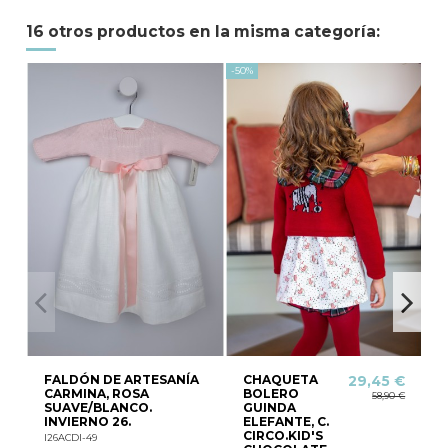
16 otros productos en la misma categoría:
-50%
-63,
FALDÓN DE ARTESANÍA
CHAQUETA
29,45 €
CARMINA, ROSA
BOLERO
58,90 €
SUAVE/BLANCO.
GUINDA
INVIERNO 26.
ELEFANTE, C.
P
CIRCO.KID'S
I26ACDI-49