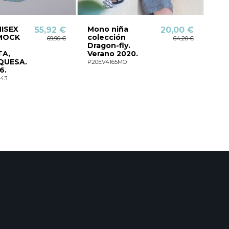
NISEX
Mono niña
FAL
55,92 €
20,00 €
MOCK
colección
VE
69,90 €
64,20 €
Dragon-fly.
P21K
TA,
Verano 2020.
QUESA.
P20EV4165MO
6.
43