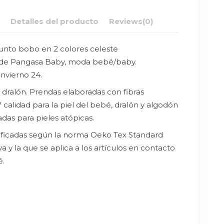
n
Detalles del producto
Reviews
(0)
unto bobo en 2 colores celeste
 de Pangasa Baby, moda bebé/baby.
nvierno 24.
dralón. Prendas elaboradas con fibras
ª calidad para la piel del bebé, dralón y algodón
das para pieles atópicas.
ificadas según la norma Oeko Tex Standard
iva y la que se aplica a los artículos en contacto
é.