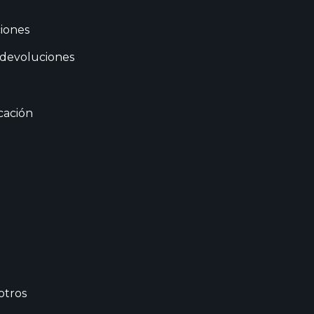
iones
 devoluciones
cación
otros