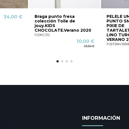
Braga punto fresa
PELELE U
34,00 €
colección Toile de
PUNTO S
jouy.KIDS
PIXIE DE
CHOCOLATE.Verano 2020
TARTALE
LINO TUR
P20KC312
VERANO 2
10,00 €
P26TB8435B8
33,50 €
INFORMACIÓN