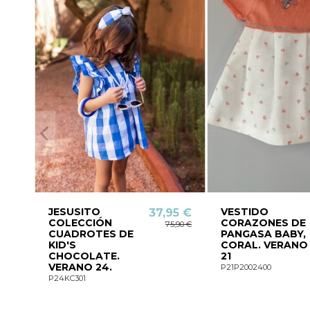
JESUSITO
VESTIDO
37,95 €
COLECCIÓN
CORAZONES DE
75,90 €
CUADROTES DE
PANGASA BABY,
KID'S
CORAL. VERANO
CHOCOLATE.
21
VERANO 24.
P21P2002400
P24KC301