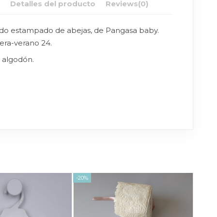
n
Detalles del producto
Reviews
(0)
jido estampado de abejas, de Pangasa baby.
ra-verano 24.
 algodón.
-20%
-20%