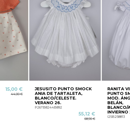
JESUSITO PUNTO SMOCK
RANITA V
15,00 €
ANIA DE TARTALETA,
PUNTO S
44,00 €
BLANCO/CELESTE.
MOD. ÁNG
VERANO 26.
BELÁN,
BLANCO/A
P26TB8244B892
INVIERNO 
55,12 €
I25B258813
68,90 €