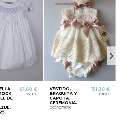
IELLA
VESTIDO,
VE
61,60 €
151,20 €
MOCK
BRAGUITA Y
MA
77,00 €
189,00 €
EL DE
CAPOTA.
CO
CEREMONIA.
BR
ZUL.
CA
CKOA2718766
25.
CE
CKO