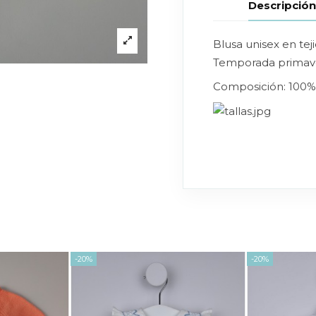
Descripció
Blusa unisex en te
Temporada primave
Composición: 100%
-20%
-20%