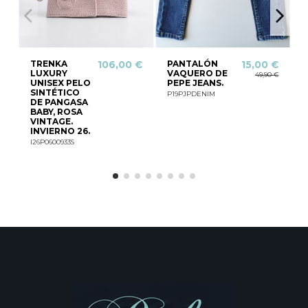
TRENKA
PANTALÓN
106,00 €
15,00 €
LUXURY
VAQUERO DE
49,90 €
UNISEX PELO
PEPE JEANS.
SINTÉTICO
P19PJPDENIM
DE PANGASA
BABY, ROSA
C
VINTAGE.
INVIERNO 26.
I26P0600933S