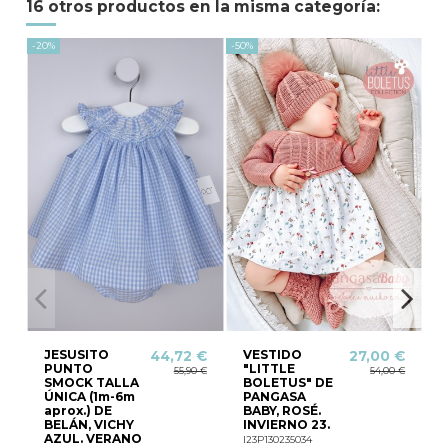
16 otros productos en la misma categoría:
-20%
-50%
-40
JESUSITO
VESTIDO
44,72 €
27,00 €
PUNTO
"LITTLE
55,90 €
54,00 €
SMOCK TALLA
BOLETUS" DE
ÚNICA (1m-6m
PANGASA
aprox.) DE
BABY, ROSÉ.
BELÁN, VICHY
INVIERNO 23.
AZUL. VERANO
I23P130235034