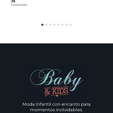
26
P26B2690300
I
Moda Infantil con encanto para
momentos inolvidables.