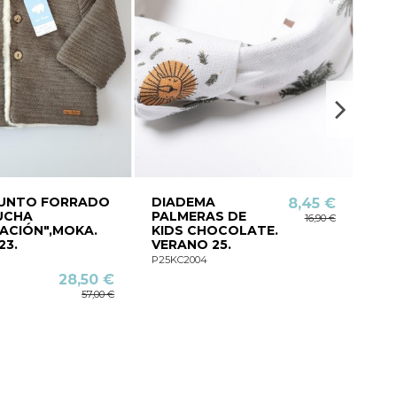
PUNTO FORRADO
DIADEMA
CO
8,45 €
UCHA
PALMERAS DE
PA
16,90 €
NACIÓN",MOKA.
KIDS CHOCOLATE.
JOG
23.
VERANO 25.
ALE
INV
P25KC2004
I21K
28,50 €
57,00 €