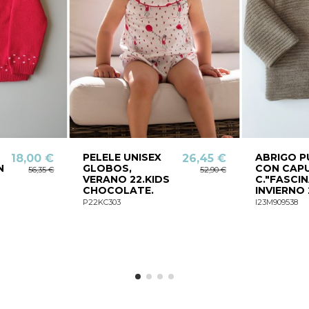
PELELE UNISEX
ABRIGO 
18,00 €
26,45 €
N
GLOBOS,
CON CAP
56,35 €
52,90 €
VERANO 22.KIDS
C."FASCI
CHOCOLATE.
INVIERNO 
P22KC303
I23M909538