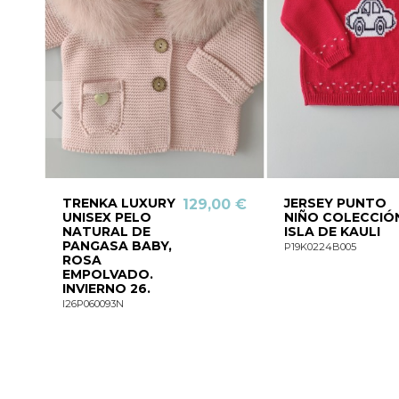
TRENKA LUXURY
JERSEY PUNTO
129,00 €
UNISEX PELO
NIÑO COLECCIÓ
NATURAL DE
ISLA DE KAULI
PANGASA BABY,
P19K0224B005
ROSA
EMPOLVADO.
INVIERNO 26.
I26P060093N