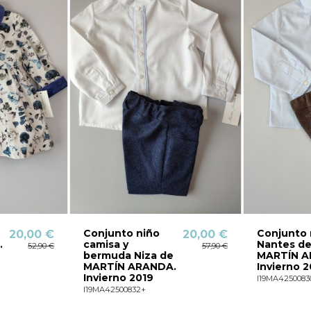
Conjunto niño
Conjunto 
20,00 €
20,00 €
.
camisa y
Nantes d
52,90 €
57,90 €
bermuda Niza de
MARTÍN A
MARTÍN ARANDA.
Invierno 2
Invierno 2019
I19MA4250083
I19MA42500832+