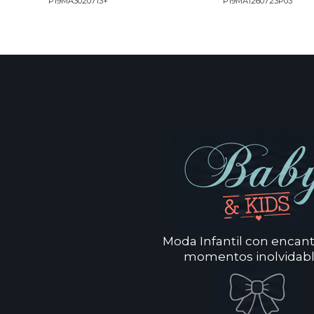
P19MA3020713+
P19MA1260723P03
Moda Infantil con encan
momentos inolvidabl