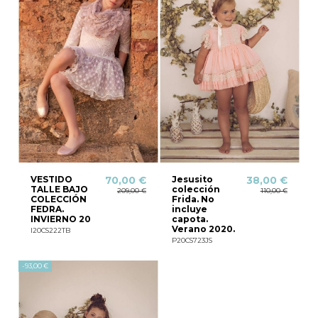
VESTIDO
Jesusito
70,00 €
38,00 €
TALLE BAJO
colección
209,00 €
110,00 €
COLECCIÓN
Frida. No
FEDRA.
incluye
INVIERNO 20
capota.
Verano 2020.
I20CS222TB
P20CS723JS
-93,00 €