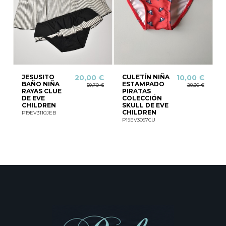
JESUSITO
CULETÍN NIÑA
20,00 €
10,00 €
BAÑO NIÑA
ESTAMPADO
59,70 €
28,30 €
RAYAS CLUE
PIRATAS
DE EVE
COLECCIÓN
CHILDREN
SKULL DE EVE
CHILDREN
P19EV3110JEB
P19EV3097CU