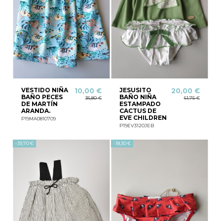
VESTIDO NIÑA
JESUSITO
10,00 €
20,00 €
BAÑO PECES
BAÑO NIÑA
36,80 €
61,75 €
DE MARTÍN
ESTAMPADO
ARANDA.
CACTUS DE
EVE CHILDREN
P19MA0810709
P19EV3120JEB
-39,70 €
-18,30 €